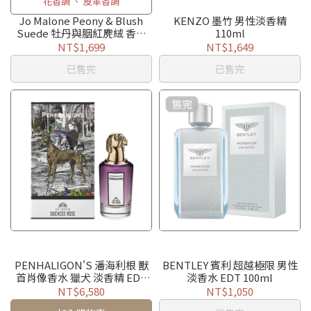
花香調 、 皮革香調
Jo Malone Peony & Blush
KENZO 墨竹 男性淡香精
Suede 牡丹與胭紅麂絨 香水
110ml
30ml / 100ml (盒裝+紙袋)
NT$1,699
NT$1,649
已售完
已售完
PENHALIGON'S 潘海利根 獸
BENTLEY 賓利 超越極限 男性
首肖像香水 獵犬 淡香精 EDP
淡香水 EDT 100ml
75ml THE DUKE
NT$6,580
NT$1,050