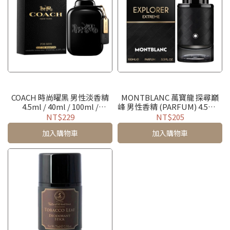
COACH 時尚曜黑 男性淡香精
MONTBLANC 萬寶龍 探尋巔
4.5ml / 40ml / 100ml /
峰 男性香精 (PARFUM) 4.5ml /
TESTER
100ml / TESTER / 禮盒
NT$229
NT$205
加入購物車
加入購物車