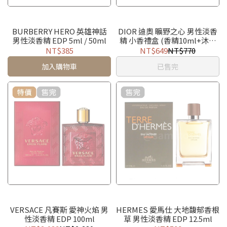
BURBERRY HERO 英雄神話
DIOR 迪奧 曠野之心 男性淡香
男性淡香精 EDP 5ml / 50ml
精 小香禮盒 (香精10ml+沐浴
膠20ml) EDP
NT$385
NT$649
NT$770
加入購物車
已售完
VERSACE 凡賽斯 愛神火焰 男
HERMES 愛馬仕 大地馥郁香根
性淡香精 EDP 100ml
草 男性淡香精 EDP 12.5ml