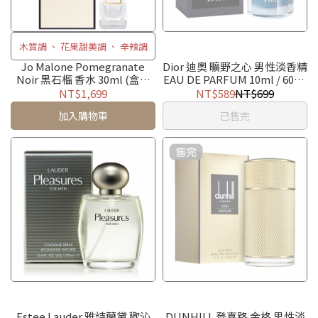
木質調 、 花果甜美調 、 辛辣調
Jo Malone Pomegranate
Dior 迪奧 曠野之心 男性淡香精
Noir 黑石榴 香水 30ml (盒裝
EAU DE PARFUM 10ml / 60ml
+紙袋)
/ 100ml
NT$1,699
NT$589
NT$699
加入購物車
已售完
Estee Lauder 雅詩蘭黛 歡沁
DUNHILL 登喜路 金格 男性淡