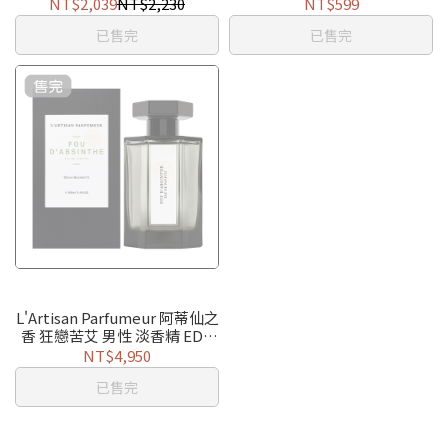
NT$2,039
NT$2,230
NT$599
已售完
已售完
L'Artisan Parfumeur 阿蒂仙之
香 狂戀苦艾 男性 淡香精 EDP
100ml
NT$4,950
已售完