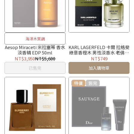
海洋木質調
Aesop Miraceti 米拉塞蒂 香水
KARL LAGERFELD 卡爾 拉格斐
淡香精 EDP 50ml
綠意香橙木 男性淡香水 老佛爺
50ml / 100ml / TESTER有蓋
NT$3,950
NT$5,600
NT$749
已售完
加入購物車