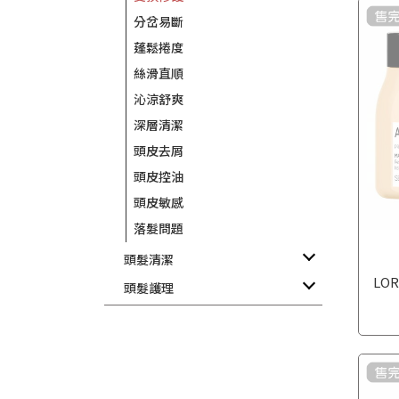
分岔易斷
蓬鬆捲度
絲滑直順
沁涼舒爽
深層清潔
頭皮去屑
頭皮控油
頭皮敏感
落髮問題
頭髮清潔
LO
頭髮護理