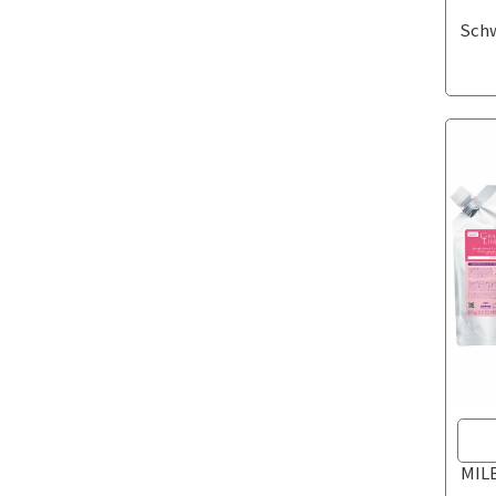
Sch
MI