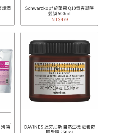
緻修護潤
Schwarzkopf 施華蔻 Q10青春凝時
髮膜 500ml
NT$479
列 第
DAVINES 達芬尼斯 自然生機 滋養奇
蹟髮膜 250ml