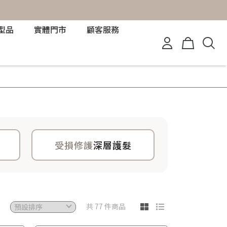
型品
實體門市
顧客服務
受損修護
深層護髮
共 77 件商品