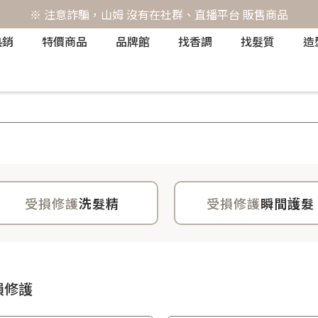
※ 注意詐騙，山姆 沒有在社群、直播平台 販售商品
熱銷
特價商品
品牌館
找香調
找髮質
造
受損修護
洗髮精
受損修護
瞬間護髮
損修護