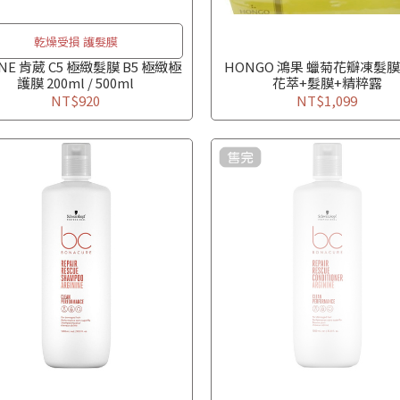
乾燥受損 護髮膜
NE 肯葳 C5 極緻髮膜 B5 極緻極
HONGO 鴻果 蠟菊花瓣凍髮膜
護膜 200ml / 500ml
花萃+髮膜+精粹露
NT$920
NT$1,099