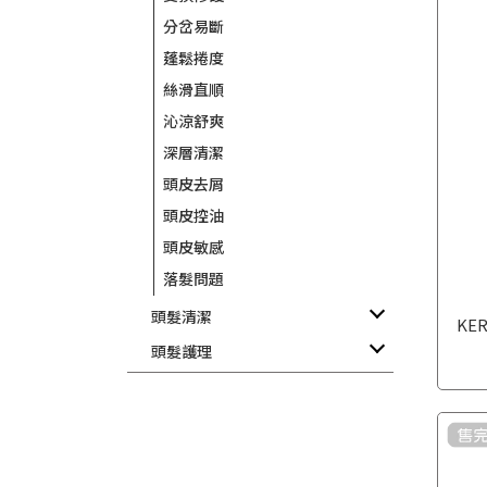
分岔易斷
蓬鬆捲度
絲滑直順
沁涼舒爽
深層清潔
頭皮去屑
頭皮控油
頭皮敏感
落髮問題
頭髮清潔
KE
頭髮護理