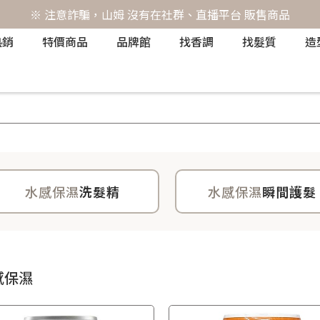
※ 注意詐騙，山姆 沒有在社群、直播平台 販售商品
熱銷
特價商品
品牌館
找香調
找髮質
造
水感保濕
洗髮精
水感保濕
瞬間護髮
感保濕