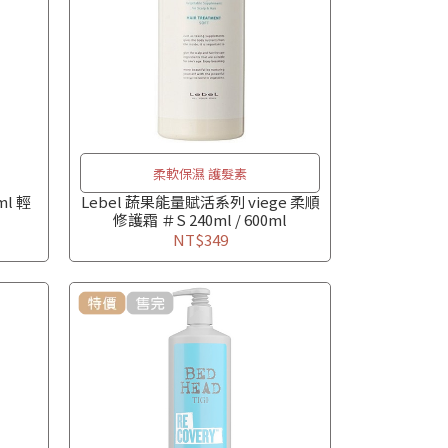
柔軟保濕 護髮素
ml 輕
Lebel 蔬果能量賦活系列 viege 柔順
修護霜 ＃S 240ml / 600ml
NT$349