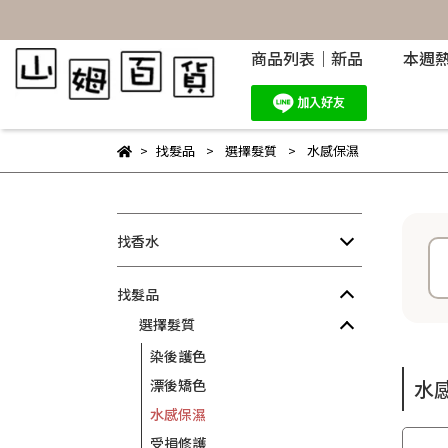
商品列表｜新品
本週
找髮品
選擇髮質
水感保濕
找香水
找髮品
選擇髮質
染後護色
水
漂後矯色
水感保濕
受損修護