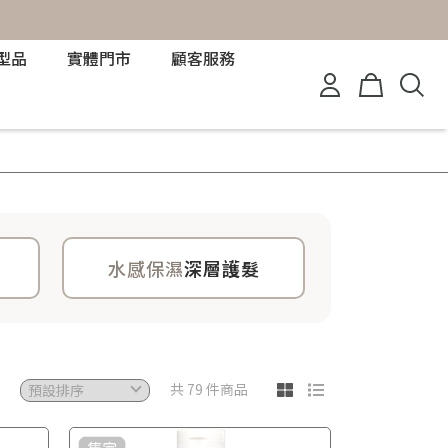
型品
實體門市
顧客服務
水感保濕
深層護髮
共 79 件商品