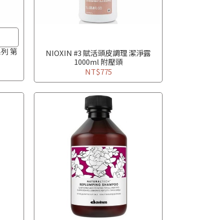
列 第
NIOXIN #3 賦活頭皮調理 潔淨露
1000ml 附壓頭
NT$775