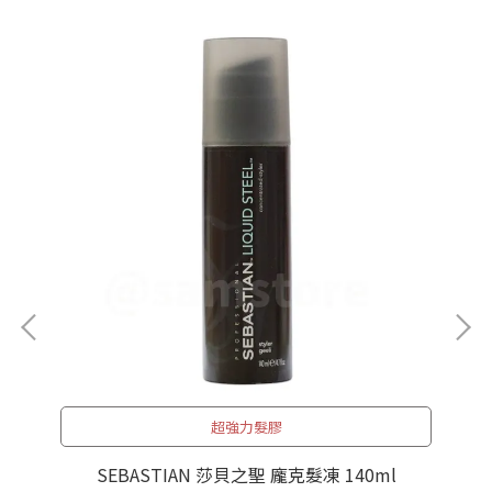
超強力髮膠
l 補
K
SEBASTIAN 莎貝之聖 龐克髮凍 140ml