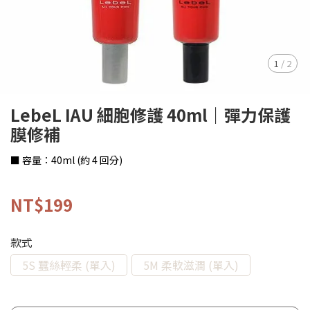
1
/
2
LebeL IAU 細胞修護 40ml｜彈力保護
膜修補
■ 容量：40ml (約 4 回分)
NT$199
款式
5S 蠶絲輕柔 (單入)
5M 柔軟滋潤 (單入)