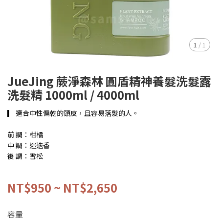
1
/
1
JueJing 蕨淨森林 圓盾精神養髮洗髮露
洗髮精 1000ml / 4000ml
▎ 適合中性偏乾的頭皮，且容易落髮的人。
前 調：柑橘
中 調：迷迭香
後 調：雪松
NT$950
~
NT$2,650
容量