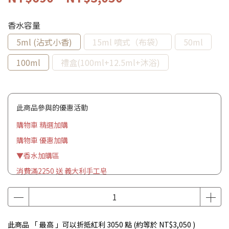
香水容量
5ml (沾式小香)
15ml 噴式（布袋）
50ml
100ml
禮盒(100ml+12.5ml+沐浴)
此商品參與的優惠活動
購物車 精選加購
購物車 優惠加購
▼香水加購區
消費滿2250 送 義大利手工皂
此商品 「 最高 」可以折抵紅利
3050
點 (約等於
NT$3,050
)