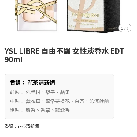
1
/
1
YSL LIBRE 自由不羈 女性淡香水 EDT
90ml
香調： 花茶清新調
前味： 佛手柑、梨子、蘋果
中味： 薰衣草、摩洛哥橙花、白茶、沁涼鈴蘭
後味： 麝香、香草、龍涎香
香調：花茶清新調