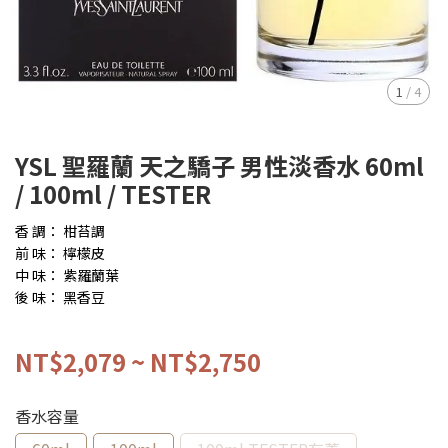
1
/
4
YSL 聖羅蘭 天之驕子 男性淡香水 60ml
/ 100ml / TESTER
香 調： 柑苔調
前 味： 檸檬皮
中 味： 紫羅蘭葉
後 味： 黑香豆
NT$2,079
~
NT$2,750
香水容量