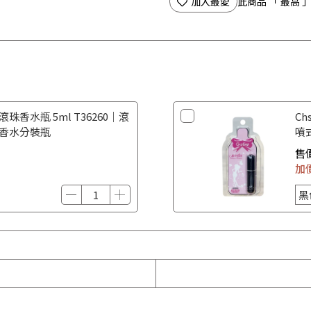
加入最愛
此商品 「 最高
滾珠香水瓶 5ml T36260｜滾
Ch
 香水分裝瓶
噴
香
售
加