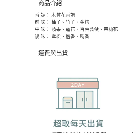
商品介紹
香 調： 木質花香調
前 味： 柚子、竹子、金桔
中 味： 蘋果、蓮花、百葉薔薇、茉莉花
後 味： 雪松、檀香、麝香
運費與出貨