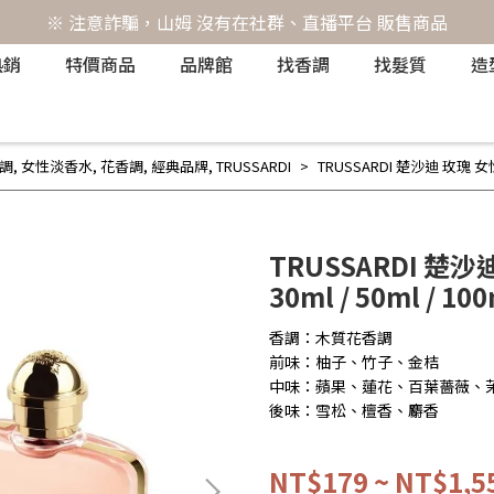
※ 注意詐騙，山姆 沒有在社群、直播平台 販售商品
熱銷
特價商品
品牌館
找香調
找髮質
造
調
,
女性淡香水
,
花香調
,
經典品牌
,
TRUSSARDI
TRUSSARDI 楚沙迪 玫瑰 女性淡香
TRUSSARDI 楚沙
30ml / 50ml / 10
香調：木質花香調
前味：柚子、竹子、金桔
中味：蘋果、蓮花、百葉薔薇、
後味：雪松、檀香、麝香
NT$179
~
NT$1,5