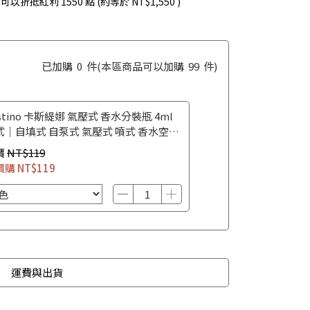
 」可以折抵紅利
1550
點 (約等於
NT$1,550
)
已加購
0
件
(本區商品可以加購
99
件)
stino 卡斯緹娜 氣壓式 香水分裝瓶 4ml
式｜自填式 自泵式 氣壓式 噴式 香水空瓶
水攜帶瓶
價
NT$119
價購
NT$119
運費與出貨