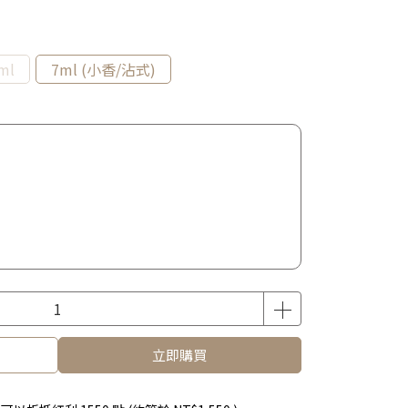
ml
7ml (小香/沾式)
立即購買