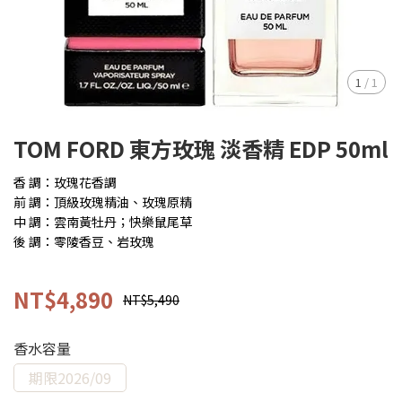
1
/
1
TOM FORD 東方玫瑰 淡香精 EDP 50ml
香 調：玫瑰花香調
前 調：頂級玫瑰精油、玫瑰原精
中 調：雲南黃牡丹；快樂鼠尾草
後 調：零陵香豆、岩玫瑰
NT$4,890
NT$5,490
香水容量
期限2026/09