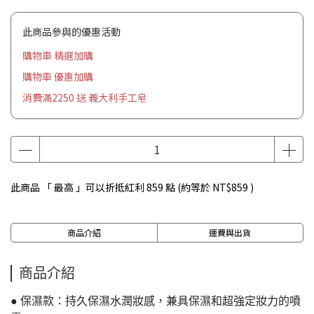
此商品參與的優惠活動
購物車 精選加購
購物車 優惠加購
消費滿2250 送 義大利手工皂
此商品 「 最高 」可以折抵紅利
859
點 (約等於
NT$859
)
商品介紹
運費與出貨
商品介紹
● 保濕款：持久保濕水潤妝感，兼具保濕和超強定妝力的噴