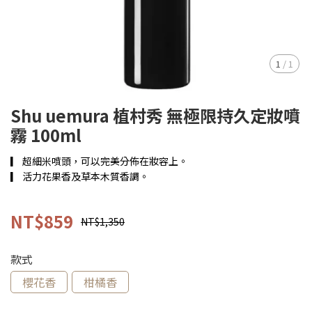
1
/
1
Shu uemura 植村秀 無極限持久定妝噴
霧 100ml
▎ 超細米噴頭，可以完美分佈在妝容上。
▎ 活力花果香及草本木質香調。
NT$859
NT$1,350
款式
櫻花香
柑橘香