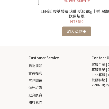
強力髮泥 延展性佳
髮浴 250ml /
LEN嵐 胺基酸造型臘 髮泥 80g｜送 黑
送黑炫風
NT$650
加入購物車
Customer Service
Contact 
客服手機 | 0
購物須知
客服電話 | 0
會員福利
Line客服 |
批發聯繫 |  
常見問題
klc0618@y
海外訂購
退貨換貨
關於我們