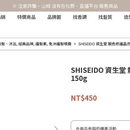
※ 注意詐騙，山姆 沒有在社群、直播平台 販售商品
熱銷
特價商品
品牌館
找香調
找髮質
造
O 美髮、沐浴
,
經典品牌
,
護髮素
,
免沖護髮噴霧
SHISEIDO 資生堂 靚色修護晶亮噴霧
SHISEIDO 資生堂
150g
NT$450
此商品參與的優惠活動