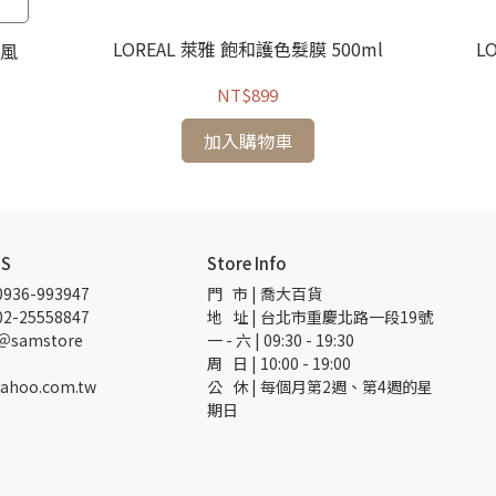
LOREAL 萊雅 飽和護色髮膜 500ml
L
颶風
NT$899
加入購物車
US
Store Info
936-993947
門   市 | 喬大百貨
2-25558847
地   址 | 台北市重慶北路一段19號
 ＠samstore
一 - 六 | 09:30 - 19:30
周   日 | 10:00 - 19:00
ahoo.com.tw
公   休 | 每個月第2週、第4週的星
期日