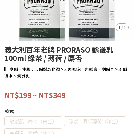
1
/
1
義大利百年老牌 PRORASO 鬍後乳
100ml 綠茶 / 薄荷 / 麝香
▎ 刮鬍三步驟：1. 鬍鬚軟化霜 > 2. 刮鬍泡、刮鬍膏、刮鬍皂 > 3. 鬍
後水、鬍後乳
NT$199
~
NT$349
款式
敏感肌 - 綠茶（白色）
涼感 - 清新薄荷（綠色）
高保濕 - 麝香（藍色）