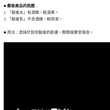
■
鬍後產品的挑選 -
1.
「鬍後水」有酒精，較清爽。
2.
「鬍後乳」不含酒精，較
保濕。
■ 用法：塗抹於刮完鬍後的肌膚，輕輕按摩至吸收。