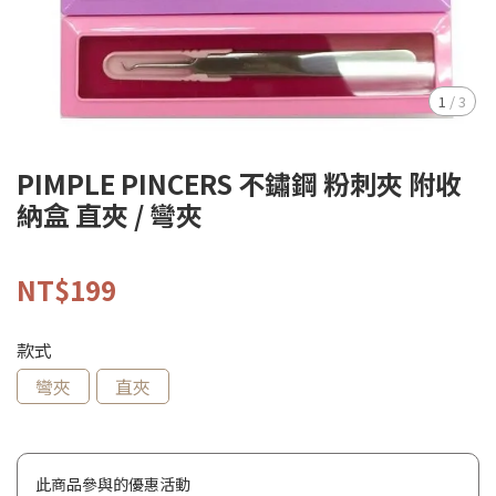
1
/
3
PIMPLE PINCERS 不鏽鋼 粉刺夾 附收
納盒 直夾 / 彎夾
NT$199
款式
彎夾
直夾
此商品參與的優惠活動