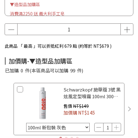
▼造型品加購區
消費滿2250 送 義大利手工皂
此商品 「 最高 」可以折抵紅利
679
點 (約等於
NT$679
)
加價購-▼造型品加購區
已加購
0
件
(本區商品可以加購
99
件)
Schwarzkopf 施華蔻 3號 黑
炫風定型噴霧 100ml 300ml
500ml
售價
NT$149
加價購
NT$145