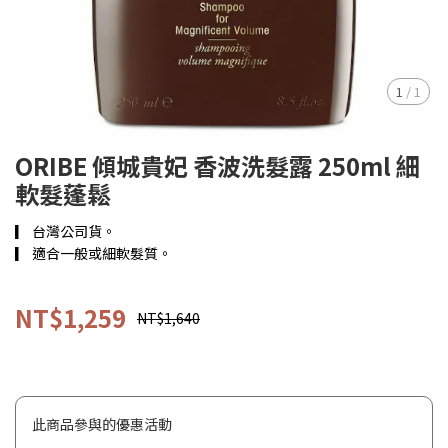
1
/
1
ORIBE 傾城貴妃 香波洗髮露 250ml 細
軟髮蓬鬆
▎ 台灣公司貨。
▎ 適合一般或細軟髮質。
NT$1,259
NT$1,640
此商品參與的優惠活動