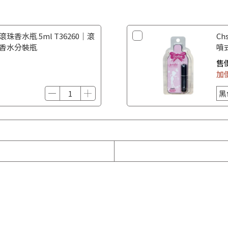
滾珠香水瓶 5ml T36260｜滾
Ch
 香水分裝瓶
噴
香
售
加