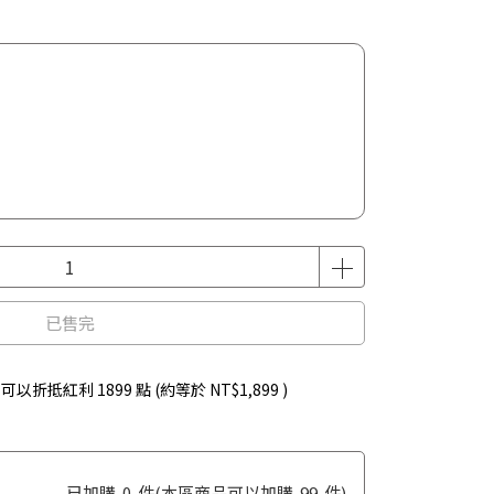
已售完
 」可以折抵紅利
1899
點 (約等於
NT$1,899
)
已加購
0
件
(本區商品可以加購
99
件)