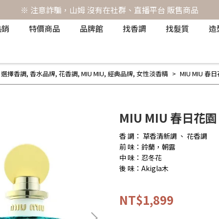
※ 注意詐騙，山姆 沒有在社群、直播平台 販售商品
熱銷
特價商品
品牌館
找香調
找髮質
造
,
選擇香調
,
香水品牌
,
花香調
,
MIU MIU
,
經典品牌
,
女性淡香精
MIU MIU 春
MIU MIU 春日花園
香 調： 草香清新調 、 花香調
前 味：鈴蘭，朝露
中 味：忍冬花
後 味：Akigla木
NT$1,899