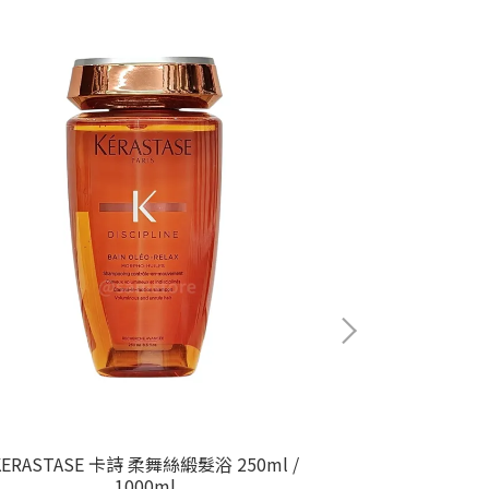
KERASTASE 卡詩 柔舞絲緞髮浴 250ml /
PAUL MITCH
1000ml