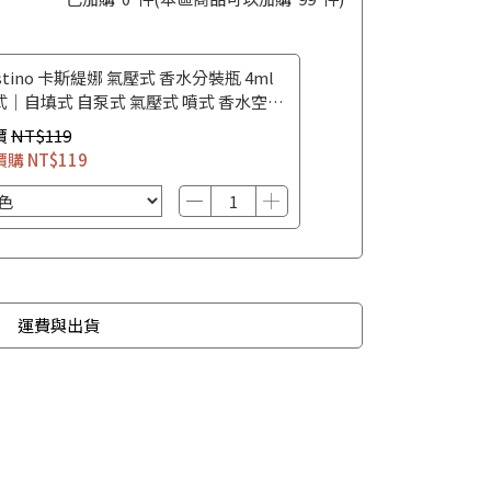
stino 卡斯緹娜 氣壓式 香水分裝瓶 4ml
式｜自填式 自泵式 氣壓式 噴式 香水空瓶
水攜帶瓶
價
NT$119
價購
NT$119
運費與出貨