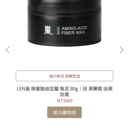
強力髮泥 延展性佳
沖洗
LEN嵐 胺基酸造型臘 髮泥 80g｜送 黑颶風 送黑
炫風
NT$650
加入購物車