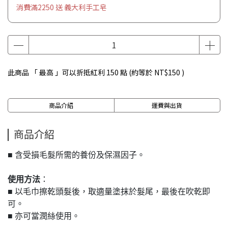
消費滿2250 送 義大利手工皂
此商品 「 最高 」可以折抵紅利
150
點 (約等於
NT$150
)
商品介紹
運費與出貨
商品介紹
■ 含受損毛髮所需的養份及保濕因子。
使用方法
：
■ 以毛巾擦乾頭髮後，取適量塗抹於髮尾，最後在吹乾即
可。
■ 亦可當潤絲使用。