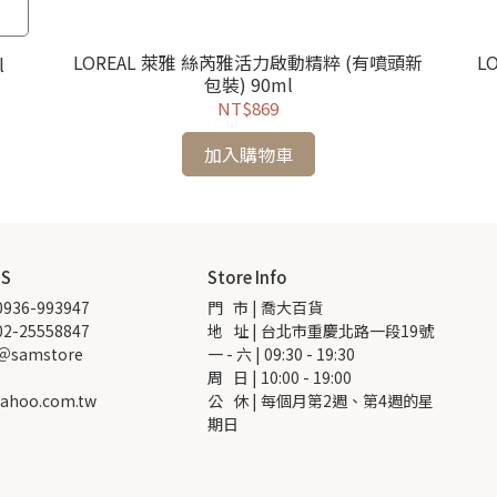
LOREAL 萊雅 絲芮雅活力啟動精粹 (有噴頭新
L
l
包裝) 90ml
NT$869
加入購物車
US
Store Info
936-993947
門   市 | 喬大百貨
2-25558847
地   址 | 台北市重慶北路一段19號
 ＠samstore
一 - 六 | 09:30 - 19:30
周   日 | 10:00 - 19:00
ahoo.com.tw
公   休 | 每個月第2週、第4週的星
期日