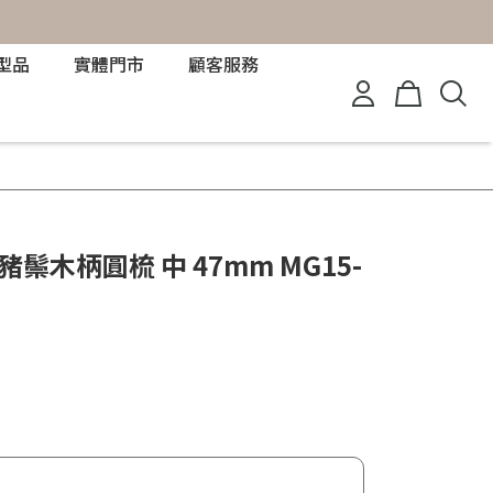
型品
實體門市
顧客服務
紋豬鬃木柄圓梳 中 47mm MG15-