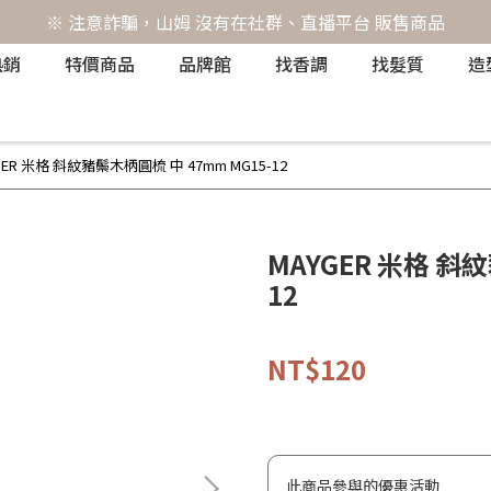
※ 注意詐騙，山姆 沒有在社群、直播平台 販售商品
熱銷
特價商品
品牌館
找香調
找髮質
造
GER 米格 斜紋豬鬃木柄圓梳 中 47mm MG15-12
MAYGER 米格 斜
12
NT$120
此商品參與的優惠活動