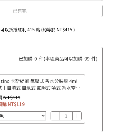
已售完
 」可以折抵紅利
415
點 (約等於
NT$415
)
已加購
0
件
(本區商品可以加購
99
件)
stino 卡斯緹娜 氣壓式 香水分裝瓶 4ml
式｜自填式 自泵式 氣壓式 噴式 香水空瓶
水攜帶瓶
價
NT$119
價購
NT$119