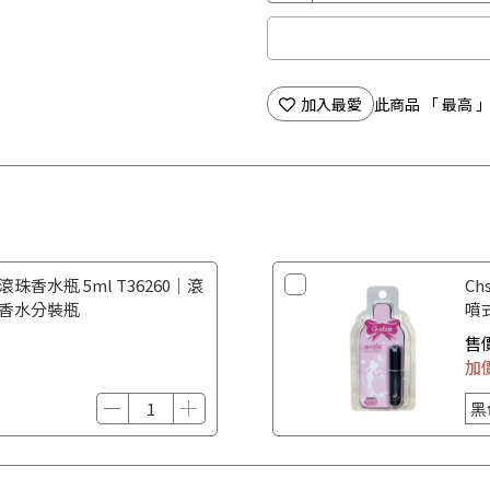
加入最愛
此商品 「 最高
滾珠香水瓶 5ml T36260｜滾
Ch
 香水分裝瓶
噴
香
售
加