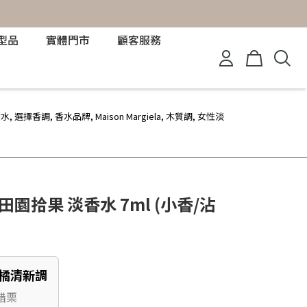
型品
實體門市
顧客服務
香水
,
選擇香調
,
香水品牌
,
Maison Margiela
,
木質調
,
女性淡
la 田園拾果 淡香水 7ml (小香/沾
柑橘清新調
醋栗