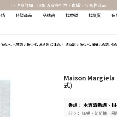
※ 注意詐騙，山姆 沒有在社群、直播平台 販售商品
熱銷
特價商品
品牌館
找香調
找髮質
造
女性香水
,
木質調 男性香水
,
清新調 女性香水
,
清新調 男性香水
,
柑橘果香調
,
找
Maison Margie
式)
香調： 木質清新調、
前味： 綠橘、葡萄柚、黑