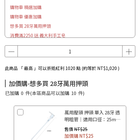
購物車 精選加購
購物車 優惠加購
想多買 28牙萬用押頭
消費滿2250 送 義大利手工皂
此商品 「 最高 」可以折抵紅利
1020
點 (約等於
NT$1,020
)
加價購-想多買 28牙萬用押頭
已加購
0
件
(本區商品可以加購
10
件)
萬用壓頭 押頭 單入 28牙 透
明粗管｜適用口徑：25mm
｜ 洗髮精壓頭 護髮素壓頭
售價
NT$25
加價購
NT$25