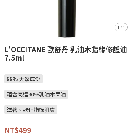
1
/
1
L'OCCITANE 歐舒丹 乳油木指緣修護油
7.5ml
99% 天然成份
蘊含高達30%乳油木果油
滋養、軟化指緣肌膚
NT$499