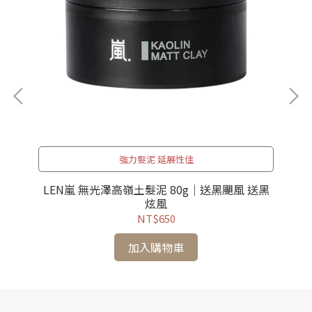
強力髮泥 延展性佳
ml
LEN嵐 無光澤高嶺土髮泥 80g｜送黑颶風 送黑
炫風
NT$650
加入購物車