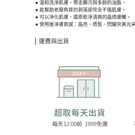
● 溫和洗淨肌膚，帶走髒污與多餘的油脂。
● 能幫助老廢角質的剝落卻完全不傷肌膚。
● 可以淨化肌膚，還原乾淨清爽的晶透膚觸。
● 使用後淨膚質感：晶亮、透皙、閃耀完美光
運費與出貨