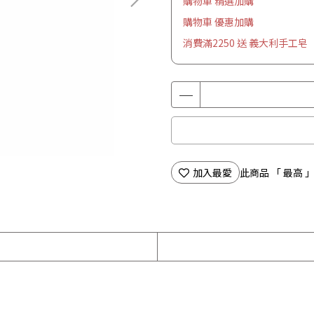
購物車 精選加購
購物車 優惠加購
消費滿2250 送 義大利手工皂
加入最愛
此商品 「 最高