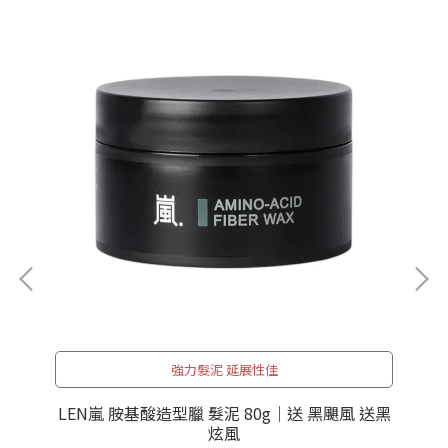
強力髮泥 延展性佳
 抗
LEN嵐 胺基酸造型臘 髮泥 80g｜送 黑颶風 送黑
炫風