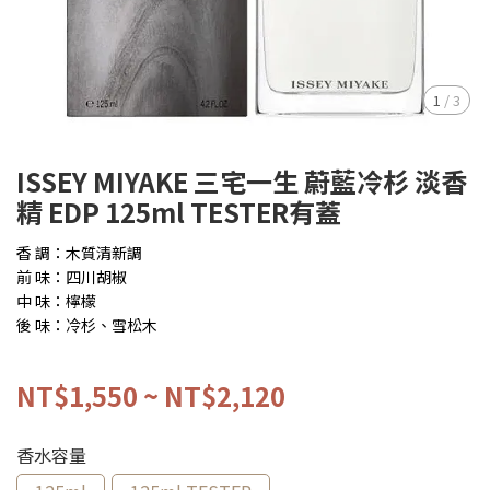
1
/
3
ISSEY MIYAKE 三宅一生 蔚藍冷杉 淡香
精 EDP 125ml TESTER有蓋
香 調：木質清新調
前 味：四川胡椒
中 味：檸檬
後 味：冷杉、雪松木
NT$1,550
~
NT$2,120
香水容量