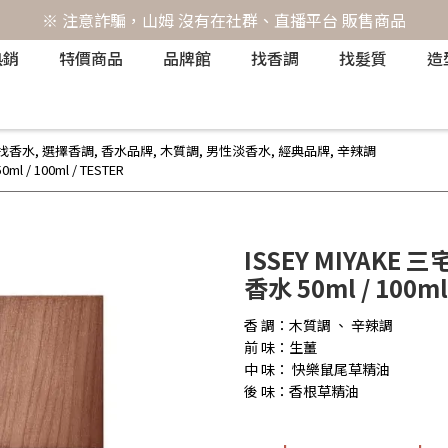
※ 注意詐騙，山姆 沒有在社群、直播平台 販售商品
熱銷
特價商品
品牌館
找香調
找髮質
造
找香水
,
選擇香調
,
香水品牌
,
木質調
,
男性淡香水
,
經典品牌
,
辛辣調
/ 100ml / TESTER
ISSEY MIYAK
香水 50ml / 100ml
香 調：木質調 、 辛辣調
前 味：生薑
中 味： 快樂鼠尾草精油
後 味：香根草精油