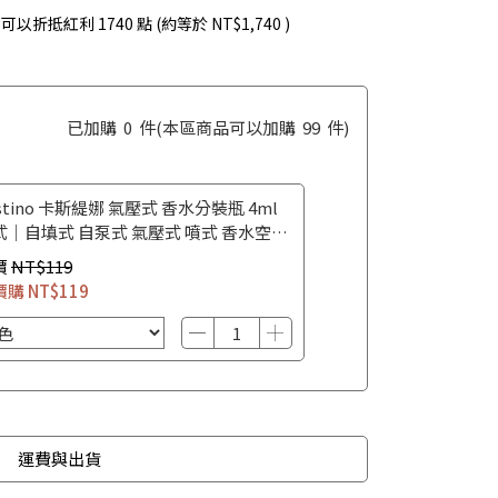
 」可以折抵紅利
1740
點 (約等於
NT$1,740
)
已加購
0
件
(本區商品可以加購
99
件)
stino 卡斯緹娜 氣壓式 香水分裝瓶 4ml
式｜自填式 自泵式 氣壓式 噴式 香水空瓶
水攜帶瓶
價
NT$119
價購
NT$119
運費與出貨