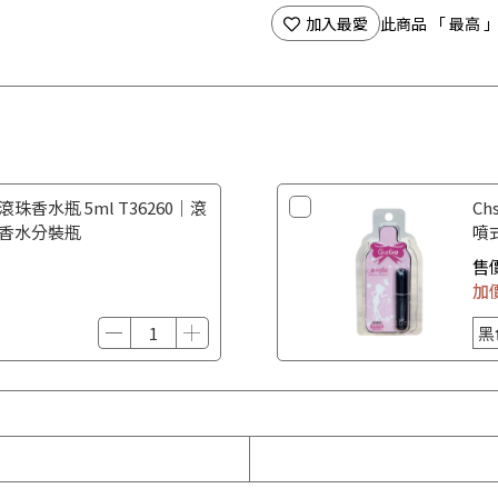
加入最愛
此商品 「 最高
滾珠香水瓶 5ml T36260｜滾
Ch
 香水分裝瓶
噴
香
售
加