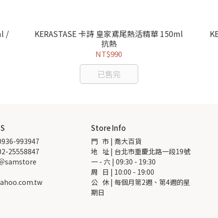
 /
KERASTASE 卡詩 皇家鳶尾熱活精華 150ml
K
抗熱
NT$990
已售完
US
Store Info
936-993947
門   市 | 喬大百貨
2-25558847
地   址 | 台北市重慶北路一段19號
 ＠samstore
一 - 六 | 09:30 - 19:30
周   日 | 10:00 - 19:00
ahoo.com.tw
公   休 | 每個月第2週、第4週的星
期日