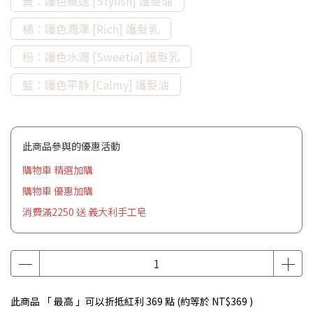
黃：護色飄逸 [Stylish] 護髮油
橘：護色潤澤 [Rich] 護髮乳
粉：護色水潤 [Sweetia] 護髮乳
藍：護色平靜 [Calmy] 護髮油
此商品參與的優惠活動
購物車 精選加購
購物車 優惠加購
消費滿2250 送 義大利手工皂
此商品 「 最高 」可以折抵紅利
369
點 (約等於
NT$369
)