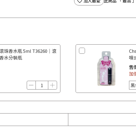
加入最愛
此商品 「 最高
滾珠香水瓶 5ml T36260｜滾
Ch
 香水分裝瓶
噴
香
售
加