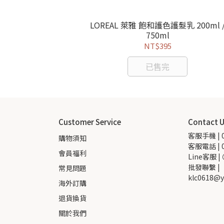
舒爽
LOREAL 萊雅 飽和護色護髮乳 200ml 
樹 頭皮激活洗髮精
750ml
NT$395
已售完
Customer Service
Contact 
客服手機 | 0
購物須知
客服電話 | 0
會員福利
Line客服 |
批發聯繫 |  
常見問題
klc0618@y
海外訂購
退貨換貨
關於我們