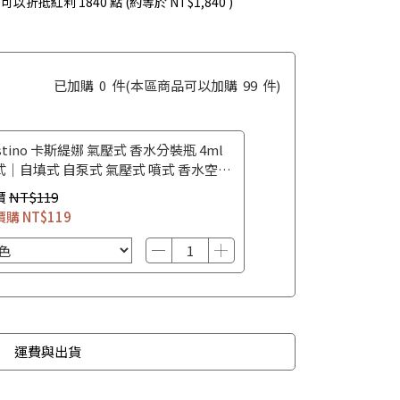
 」可以折抵紅利
1840
點 (約等於
NT$1,840
)
已加購
0
件
(本區商品可以加購
99
件)
stino 卡斯緹娜 氣壓式 香水分裝瓶 4ml
式｜自填式 自泵式 氣壓式 噴式 香水空瓶
水攜帶瓶
價
NT$119
價購
NT$119
運費與出貨