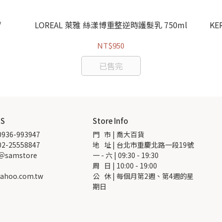
/
LOREAL 萊雅 絲漾博重整逆時護髮乳 750ml
KE
NT$950
已售完
US
Store Info
936-993947
門   市 | 喬大百貨
2-25558847
地   址 | 台北市重慶北路一段19號
 ＠samstore
一 - 六 | 09:30 - 19:30
周   日 | 10:00 - 19:00
ahoo.com.tw
公   休 | 每個月第2週、第4週的星
期日