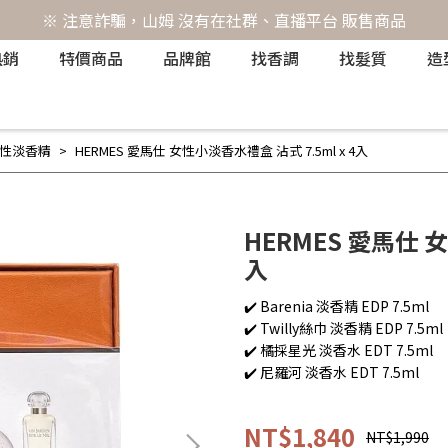
※ 注意詐騙，山姆 沒有在社群、直播平台 販售商品
熱銷
特價商品
品牌館
找香調
找髮質
造
性淡香精
HERMES 愛馬仕 女性小淡香水禮盒 沾式 7.5ml x 4入
HERMES 愛馬仕 女
入
✔️ Barenia 淡香精 EDP 7.5ml
✔️ Twilly絲巾 淡香精 EDP 7.5ml
✔️ 橘採星光 淡香水 EDT 7.5ml
✔️ 尼羅河 淡香水 EDT 7.5ml
NT$1,840
NT$1,990