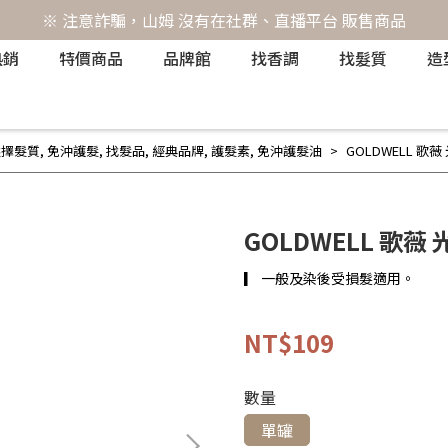
※ 注意詐騙，山姆 沒有在社群、直播平台 販售商品
熱銷
特價商品
品牌館
找香調
找髮質
造
選擇髮質
,
免沖護髮
,
找髮品
,
經典品牌
,
護髮素
,
免沖護髮油
GOLDWELL 歌薇
GOLDWELL 歌薇
▎ 一般及染後受損髮適用。
NT$109
數量
單罐