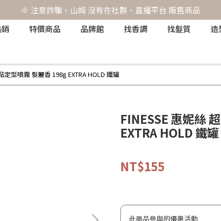
※ 注意詐騙，山姆 沒有在社群、直播平台 販售商品
熱銷
特價商品
品牌館
找香調
找髮質
造
超黏定型噴霧 髮麗香 198g EXTRA HOLD 鐵罐
FINESSE 惠妮絲
EXTRA HOLD 鐵罐
NT$155
此商品參與的優惠活動