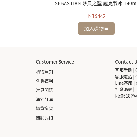
柔舞髮膜 深層護髮
SEBASTIAN 莎貝之聖 龐克髮凍 140m
ml
NT$445
加入購物車
Customer Service
Contact 
客服手機 | 0
購物須知
客服電話 | 0
會員福利
Line客服 |
批發聯繫 |  
常見問題
klc0618@y
海外訂購
退貨換貨
關於我們