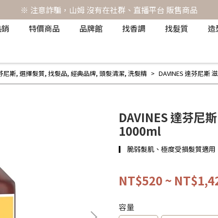
※ 注意詐騙，山姆 沒有在社群、直播平台 販售商品
熱銷
特價商品
品牌館
找香調
找髮質
造
達芬尼斯
,
選擇髮質
,
找髮品
,
經典品牌
,
頭髮清潔
,
洗髮精
DAVINES 達芬尼斯 滋
DAVINES 達芬尼斯
1000ml
▎ 脆弱髮肌、極度受損髮質適用
NT$520
~
NT$1,4
容量