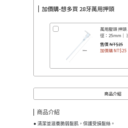
加價購-想多買 28牙萬用押頭
萬用壓頭 押頭
徑：25mm｜
售價
NT$25
加價購
NT$25
商品介紹
商品介紹
● 清潔並滋養脆弱髮肌，保護受損髮絲。