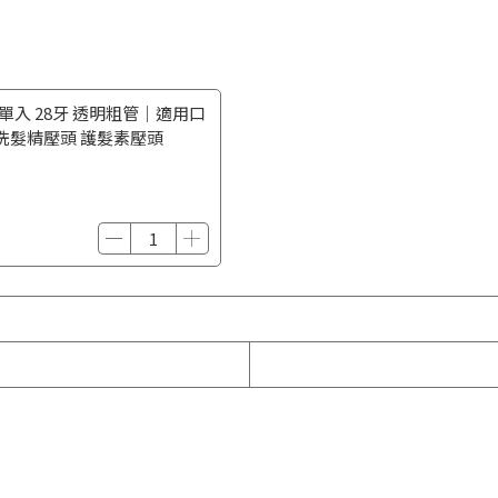
 單入 28牙 透明粗管｜適用口
 洗髮精壓頭 護髮素壓頭