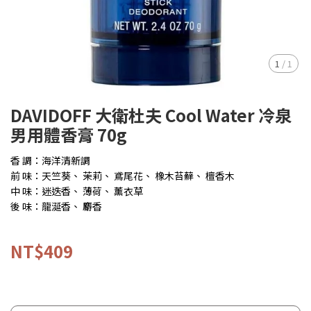
1
/
1
DAVIDOFF 大衛杜夫 Cool Water 冷泉
男用體香膏 70g
香 調：海洋清新調
前 味：天竺葵、 茉莉、 鳶尾花、 橡木苔蘚、 檀香木
中 味：迷迭香、 薄荷、 薰衣草
後 味：龍涎香、 麝香
NT$409