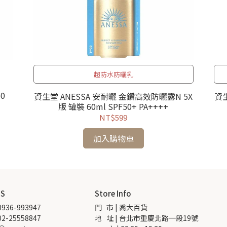
超防水防曬乳
0
資生堂 ANESSA 安耐曬 金鑽高效防曬露N 5X
資生
版 罐裝 60ml SPF50+ PA++++
NT$599
加入購物車
US
Store Info
936-993947
門   市 | 喬大百貨
2-25558847
地   址 | 台北市重慶北路一段19號