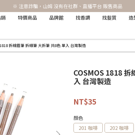
※ 注意詐騙，山姆 沒有在社群、直播平台 販售商品
熱銷
特價商品
品牌館
找香調
找髮質
造
 1818 拆線眉筆 拆線筆 大拆筆 共8色 單入 台灣製造
COSMOS 1818
入 台灣製造
NT$35
顏色
201 咖啡
202 咖啡