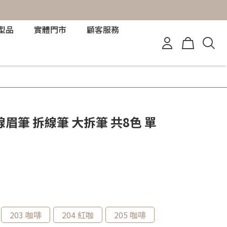
型品
實體門市
顧客服務
 拆線眉筆 拆線筆 大拆筆 共8色 單
203 咖啡
204 紅咖
205 咖啡