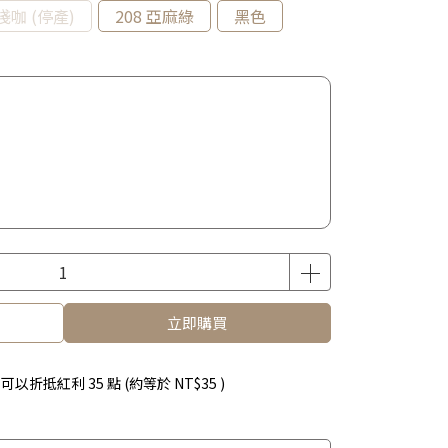
 淺咖 (停產)
208 亞麻綠
黑色
立即購買
 」可以折抵紅利
35
點 (約等於
NT$35
)