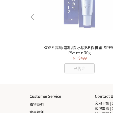
KOSE 高絲 雪肌精 水感BB裸粧蜜 SPF5
絲爾 膠原彈潤多效美
PA++++ 30g
l SPF50+ PA++++ 公司貨
NT$499
已售完
Customer Service
Contact 
客服手機 | 0
購物須知
客服電話 | 0
會員福利