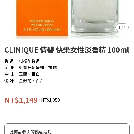
1
/
1
CLINIQUE 倩碧 快樂女性淡香精 100ml
香 調： 柑橘花香調
前 味： 紅寶石葡萄柚、柑橘
中 味： 玉蘭、百合
後 味： 金銀花、百合
NT$1,149
NT$1,350
此商品參與的優惠活動