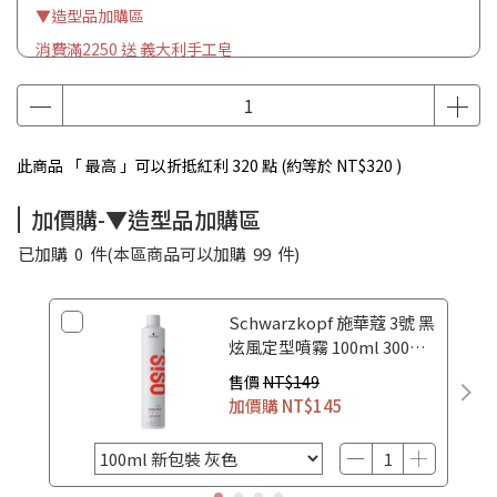
▼造型品加購區
消費滿2250 送 義大利手工皂
此商品 「 最高 」可以折抵紅利
320
點 (約等於
NT$320
)
加價購-▼造型品加購區
已加購
0
件
(本區商品可以加購
99
件)
Schwarzkopf 施華蔻 3號 黑
炫風定型噴霧 100ml 300ml
500ml
售價
NT$149
加價購
NT$145