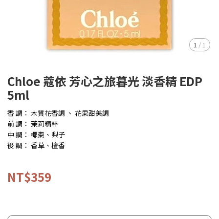
1
/
1
Chloe 蔻依 芳心之旅暮光 淡香精 EDP
5ml
香 調： 木質花香調 、 花果甜美調
前 調： 茉莉精粹
中 調： 椰棗、梨子
後 調： 香草、檀香
NT$359