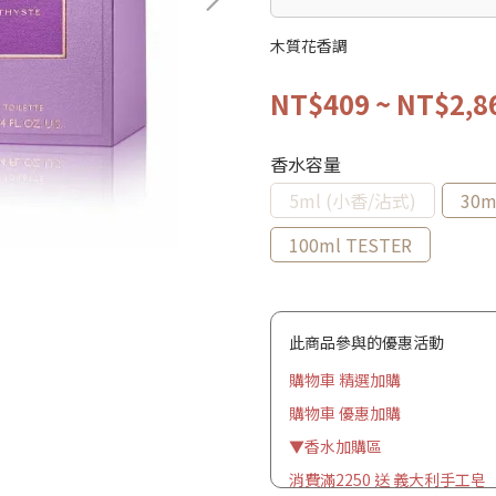
木質花香調
NT$409
~
NT$2,8
香水容量
5ml (小香/沾式)
30m
100ml TESTER
此商品參與的優惠活動
購物車 精選加購
購物車 優惠加購
▼香水加購區
消費滿2250 送 義大利手工皂