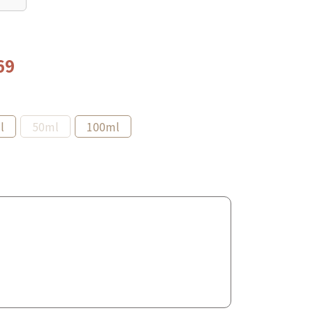
69
l
50ml
100ml