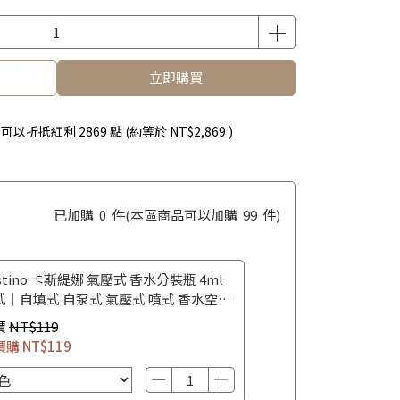
立即購買
 」可以折抵紅利
2869
點 (約等於
NT$2,869
)
已加購
0
件
(本區商品可以加購
99
件)
stino 卡斯緹娜 氣壓式 香水分裝瓶 4ml
式｜自填式 自泵式 氣壓式 噴式 香水空瓶
水攜帶瓶
價
NT$119
價購
NT$119