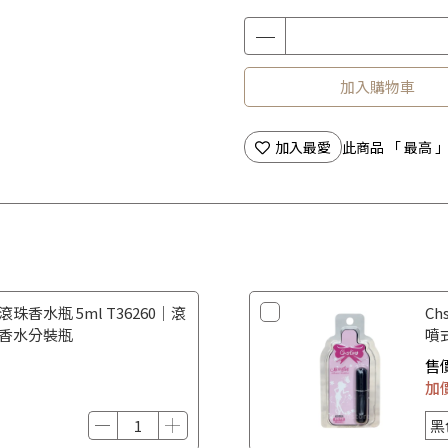
加入購物車
加入最愛
此商品 「 最高
滾珠香水瓶 5ml T36260｜滾
Ch
 香水分裝瓶
噴
香
售
加