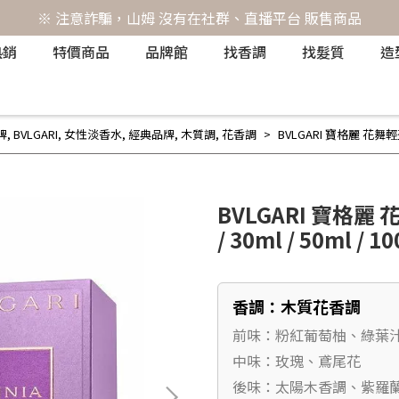
※ 注意詐騙，山姆 沒有在社群、直播平台 販售商品
熱銷
特價商品
品牌館
找香調
找髮質
造
牌
,
BVLGARI
,
女性淡香水
,
經典品牌
,
木質調
,
花香調
BVLGARI 寶格麗 花舞輕盈 紫
BVLGARI 寶格麗
/ 30ml / 50ml / 1
香調：木質花香調
前味：粉紅葡萄柚、綠葉
中味：玫瑰、鳶尾花
後味：太陽木香調、紫羅