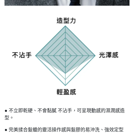
● 不立即乾硬、不會黏膩 不沾手，可呈現動感的濕潤感造
型。
● 完美揉合髮蠟的靈活操作感與髮膠的易沖洗、強效定型