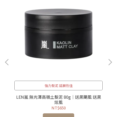
強力髮泥 延展性佳
LEN嵐 無光澤高嶺土髮泥 80g｜送黑颶風 送黑
炫風
NT$650