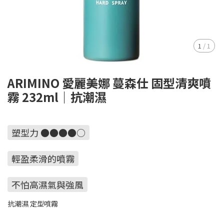
1
/
1
ARIMINO 愛麗美娜 蔓森仕 固型清爽噴
霧 232ml｜抗潮濕
塑型力 ●●●●○
輕盈柔滑的噴霧
不怕高濕氣與強風
抗潮濕 定型噴霧