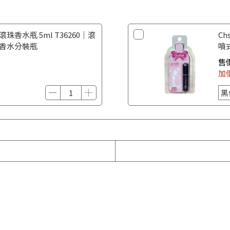
滾珠香水瓶 5ml T36260｜滾
Ch
 香水分裝瓶
噴
香
售
加