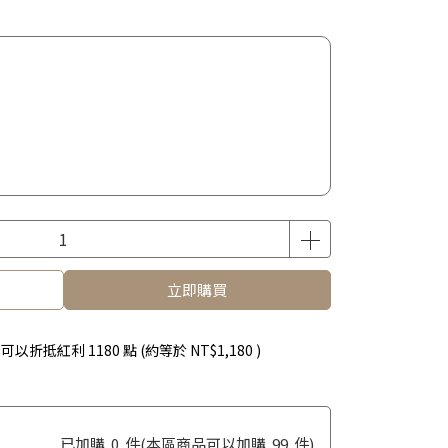
立即購買
 」可以折抵紅利
1180
點 (約等於
NT$1,180
)
已加購
0
件
(本區商品可以加購
99
件)