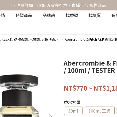
※ 注意詐騙，山姆 沒有在社群、直播平台 販售商品
熱銷
特價商品
品牌館
找香調
找髮質
造
調
,
找香水
,
選擇香調
,
木質調
,
男性淡香水
Abercrombie & Fitch A&F 真我男性
Abercrombie &
/ 100ml / TESTER
NT$770
~
NT$1,1
香水容量
30ml
100ml 正貨