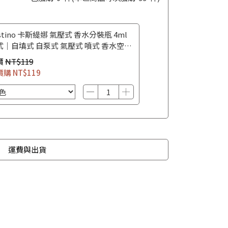
stino 卡斯緹娜 氣壓式 香水分裝瓶 4ml
式｜自填式 自泵式 氣壓式 噴式 香水空瓶
水攜帶瓶
價
NT$119
價購
NT$119
運費與出貨