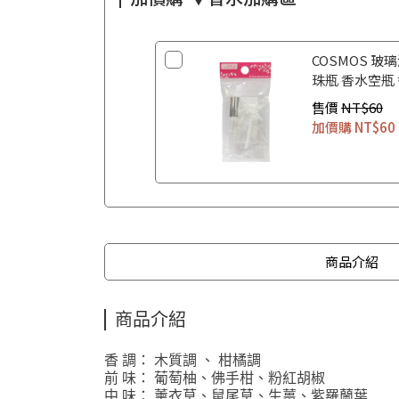
COSMOS 玻璃
珠瓶 香水空瓶
售價
NT$60
加價購
NT$60
商品介紹
商品介紹
香 調： 木質調 、 柑橘調
前 味： 葡萄柚、佛手柑、粉紅胡椒
中 味： 薰衣草、鼠尾草、生薑、紫羅蘭葉