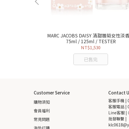
星際旅者男性淡香水
MARC JACOBS DAISY 清甜雛菊女性淡
ER
75ml / 125ml / TESTER
NT$1,530
已售完
Customer Service
Contact 
客服手機 | 0
購物須知
客服電話 | 0
會員福利
Line客服 |
批發聯繫 |  
常見問題
klc0618@y
海外訂購