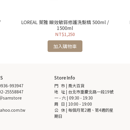
/
LOREAL 萊雅 瞬效敏弱修護洗髮精 500ml /
1500ml
NT$1,250
加入購物車
US
Store Info
936-993947
門   市 | 喬大百貨
2-25558847
地   址 | 台北市重慶北路一段19號
 ＠samstore
一 - 六 | 09:30 - 19:30
周   日 | 10:00 - 19:00
ahoo.com.tw
公   休 | 每個月第2週、第4週的星
期日