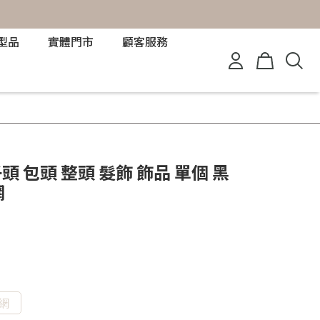
型品
實體門市
顧客服務
頭 包頭 整頭 髮飾 飾品 單個 黑
網
網