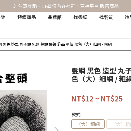
※ 注意詐騙，山姆 沒有在社群、直播平台 販售商品
熱銷
特價商品
品牌館
找香調
找髮質
造
 黑色 造型 丸子頭 包頭 整頭 髮飾 飾品 單個 黑色（大）細網 / 粗網
髮網 黑色 造型 丸子
色（大）細網 / 粗
NT$12
~
NT$25
款式
（大）細網
（大）粗