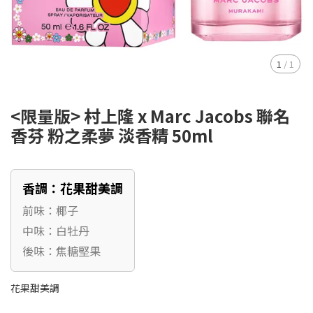
1
/
1
<限量版> 村上隆 x Marc Jacobs 聯名
香芬 粉之柔夢 淡香精 50ml
香調：花果甜美調
前味：椰子
中味：白牡丹
後味：焦糖堅果
花果甜美調