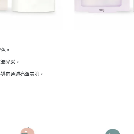
。
膚色。
紅潤光采。
外導向通透亮澤美肌。