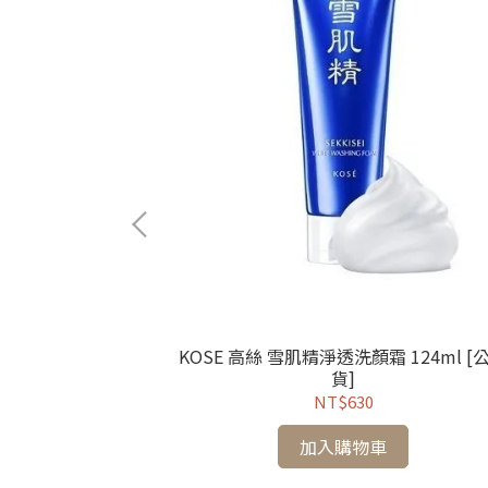
眉刀
KOSE 高絲 雪肌精淨透洗顏霜 124ml [
造
貨]
NT$630
加入購物車