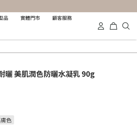
型品
實體門市
顧客服務
安耐曬 美肌潤色防曬水凝乳 90g
亮膚色