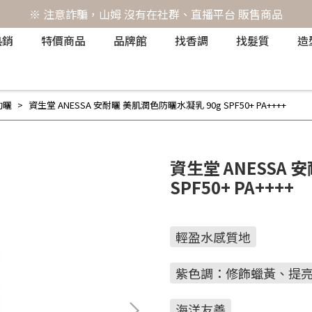
※ 注意詐騙，山姆 沒有在社群、直播平台 販售商品
熱銷
特價商品
品牌館
找香調
找髮質
造
助曬
資生堂 ANESSA 安耐曬 美肌潤色防曬水凝乳 90g SPF50+ PA++++
資生堂 ANESSA 
SPF50+ PA++++
輕盈水感質地
紫色調：修飾蠟黃、提
海洋友善