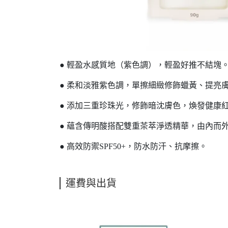
● 輕盈水感質地（紫色調），輕盈好推不結塊
● 柔和淡雅紫色調，單擦細緻修飾蠟黃、提亮
● 添加三重珍珠光，修飾暗沈膚色，煥發健康
● 蘊含傳明酸搭配雙重茶萃淨透精華，由內而
● 高效防禦SPF50+，防水防汗、抗摩擦。
運費與出貨