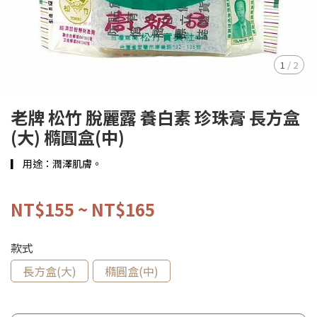
1
/
2
老牌 松竹 脫麗露 養白素 珍珠膏 長方盒
(大) 橢圓盒(中)
▎ 用途：潤澤肌膚。
NT$155
~
NT$165
款式
長方盒(大)
橢圓盒(中)