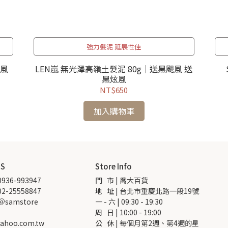
強力髮泥 延展性佳
颶風
LEN嵐 無光澤高嶺土髮泥 80g｜送黑颶風 送
黑炫風
NT$650
加入購物車
US
Store Info
936-993947
門   市 | 喬大百貨
2-25558847
地   址 | 台北市重慶北路一段19號
 ＠samstore
一 - 六 | 09:30 - 19:30
周   日 | 10:00 - 19:00
ahoo.com.tw
公   休 | 每個月第2週、第4週的星