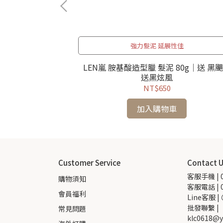
強力髮泥 延展性佳
髮精 300ml /
LEN嵐 胺基酸造型臘 髮泥 80g｜送 黑
0ml
送黑炫風
NT$650
加入購物車
Customer Service
Contact 
客服手機 | 0
購物須知
客服電話 | 0
會員福利
Line客服 |
批發聯繫 |  
常見問題
klc0618@y