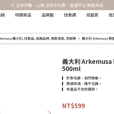
※ 注意詐騙，山姆 沒有在社群、直播平台 販售商品
熱銷
特價商品
品牌館
找香調
找髮質
造
rkemusa 義大利
,
找髮品
,
經典品牌
,
頭髮清潔
,
洗髮精
義大利 Arkemusa 
義大利 Arkemu
500ml
▎ 針對毛躁、自然捲髮。
▎ 柔順保濕、撫平毛躁。
▎ 本產品不含防腐劑。
NT$599