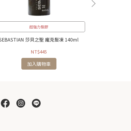
超強力髮膠
LOREAL 萊
SEBASTIAN 莎貝之聖 龐克髮凍 140ml
50
NT$445
加入購物車