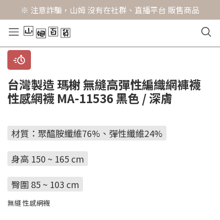
※ 注意詐騙，山姆 沒有在社群、直播平台 販售商品
台灣製造 瑪榭 無縫高彈性編織網褲襪
性感網襪 MA-11536 黑色 / 深膚
材質：聚醯胺纖維76%、彈性纖維24%
身高 150 ~ 165 cm
臀圍 85 ~ 103 cm
無縫 性感網襪