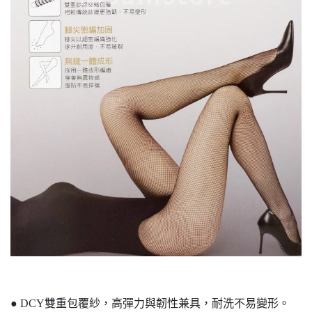
● DCY雙重包覆紗，高彈力與韌性兼具，耐洗不易變形。