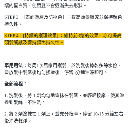
壞的蛋白質，使頭髮不會逐漸失去形狀。
STEP 3. ［表面塗層及防褪色］：提高頭髮觸感並保持顏色
持久性。
STEP 4. [持續的護理效果] ：維持前3劑的效果，亦可提高
頭髮觸感及保持顏色持久性。
單用用法：
每周1次居家用護髮，於洗髮後擰乾多餘水份，
塗放髮中髮尾後均勻揉壓後，停留5分鐘沖淨即可。
全部流程：
1. 洗髮後，將 1 劑均勻地塗抹在髮尾，並輕輕按摩，使其滲
透到髮絲，不沖洗。
2. 將 2 劑塗抹在 1 劑上，並充分按摩，停留 10-15 分鐘左右
後沖洗乾淨。