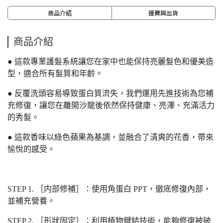
商品介紹
運費與出貨
商品介紹
● 這款專業護髮系統讓您在家中也能保持亮麗髮色和優美造
型，適合所有髮質和年齡。
● 反覆洗頭容易導致蛋白質流失，我們運用先進技術為您補
充修復，讓您在離開沙龍後依然保持健康、亮澤、充滿活力
的秀髮。
● 這款香味以綠色蘋果為基調，並融合了清爽的花香，帶來
愉悅的感受。
STEP 1. ［内部修補］：使用角蛋白 PPT，徹底修復內部，
並補充營養。
STEP 2. ［形狀固定］：利用植物鍵結技術，能夠修復被破